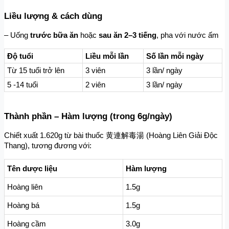
Liều lượng & cách dùng
– Uống 
trước bữa ăn
 hoặc 
sau ăn 2–3 tiếng
, pha với nước ấm
Độ tuổi
Liều mỗi lần
Số lần mỗi ngày
3 viên
Từ 15 tuổi trở lên
3 lần/ ngày
5 -14 tuổi
2 viên
3 lần/ ngày
Thành phần – Hàm lượng (trong 6g/ngày)
Chiết xuất 1.620g từ bài thuốc 黄連解毒湯 (Hoàng Liên Giải Độc 
Thang), tương đương với:
Tên dược liệu
Hàm lượng
Hoàng liên 
1.5g
Hoàng bá
1.5g
Hoàng cầm
3.0g