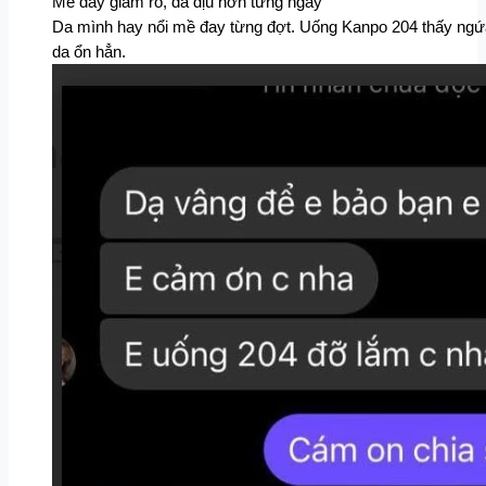
Mề đay giảm rõ, da dịu hơn từng ngày
Da mình hay nổi mề đay từng đợt. Uống Kanpo 204 thấy ngứa
da ổn hẳn.