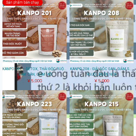
Sản phẩm bán chạy
KANPO 201 – DETOX, THẢI ĐỘC RUỘT,
KANPO 208 - GIẢI ĐÔC GAN, GIẢM SAY
GIẢM CÂN, GIẢM MỠ
NGUỘI, BUỒN NÔN
¥ 5,000
¥ 5,000
1
2