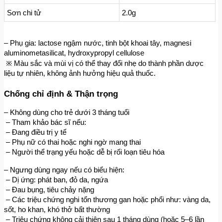
Sơn chi tử
2.0g
– Phụ gia: lactose ngậm nước, tinh bột khoai tây, magnesi 
aluminometasilicat, hydroxypropyl cellulose
 ※ Màu sắc và mùi vị có thể thay đổi nhẹ do thành phần dược 
liệu tự nhiên, không ảnh hưởng hiệu quả thuốc.
Chống chỉ định & Thận trọng
– Không dùng cho trẻ dưới 3 tháng tuổi
 – Tham khảo bác sĩ nếu:
 – Đang điều trị y tế
 – Phụ nữ có thai hoặc nghi ngờ mang thai
 – Người thể trạng yếu hoặc dễ bị rối loạn tiêu hóa
– Ngưng dùng ngay nếu có biểu hiện:
 – Dị ứng: phát ban, đỏ da, ngứa
 – Đau bụng, tiêu chảy nặng
 – Các triệu chứng nghi tổn thương gan hoặc phổi như: vàng da, 
sốt, ho khan, khó thở bất thường
 – Triệu chứng không cải thiện sau 1 tháng dùng (hoặc 5–6 lần 