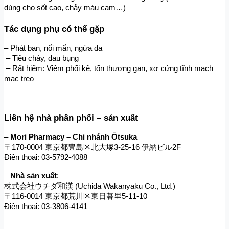
dùng cho sốt cao, chảy máu cam…)
Tác dụng phụ có thể gặp
– Phát ban, nổi mẩn, ngứa da
 – Tiêu chảy, đau bụng
 – Rất hiếm: Viêm phổi kẽ, tổn thương gan, xơ cứng tĩnh mạch 
mạc treo
Liên hệ nhà phân phối – sản xuất
–
Mori Pharmacy – Chi nhánh Ōtsuka
〒170-0004 東京都豊島区北大塚3-25-16 伊納ビル2F
Điện thoại: 03-5792-4088
–
Nhà sản xuất
:
株式会社ウチダ和漢 (Uchida Wakanyaku Co., Ltd.)
〒116-0014 東京都荒川区東日暮里5-11-10
Điện thoại: 03-3806-4141