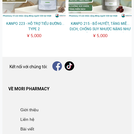
KANPO 223 - HỖ TRỢ TIỂU ĐƯỜNG
KANPO 215 - BỔ HUYẾT, TĂNG MIỄN
TYPE 2
DỊCH, CHỐNG SUY NHƯỢC NẶNG NHƯ
SAU PHẪU THUẬT, UNG THƯ, ỐM
¥ 5,000
¥ 5,000
Kết nối với chúng tôi:
VỀ MORI PHARMACY
Giới thiệu
Liên hệ
Bài viết