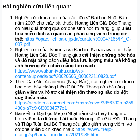
Bài nghiên cứu liên quan:
Nghiên cứu khoa học của các tiến sĩ Đại học Nhật Bản
năm 2007 cho thấy bài thuốc Hoàng Liên Giải Độc Thang
có hiệu quả thông qua cơ chế sinh học rõ ràng, giúp
điều
hòa miễn dịch
và
giảm các phản ứng viêm trong cơ
thể
:
https://opac.ll.chiba-u.jp/da/curator/900047165/IY_O-
007.pdf
Nghiên cứu của Tsumura và Đại học Kanazawa cho thấy
Hoàng Liên Giải Độc Thang giúp
cải thiện chứng bốc hỏa
và
đỏ mặt
bằng cách
điều hòa lưu lượng máu
mà
không
ảnh hưởng đến chức năng tim mạch
:
https://www.wakan-iyaku.gr.jp/wp-
content/uploads/pdf/20020606_060622110829.pdf
Theo CareNet Academia (Nhật Bản), các nghiên cứu khoa
học cho thấy Hoàng Liên Giải Độc Thang có khả năng
giảm viêm
và hỗ trợ
cải thiện tổn thương não do đột
quỵ thiếu máu
:
https://academia.carenet.com/share/news/3856730b-b359-
430b-a7e9-6f30934577e1
Bài viết từ Đại học Meijo (Nhật Bản) cho thấy trong mô
hình
viêm da dị ứng
, bài thuốc Hoàng Liên Giải Độc Thang
và Thập Toàn Đại Bổ Thang đều giúp giảm sưng viêm, với
cơ chế miễn dịch khác nhau:
https://www.meijo-
u.ac.jp/sp/harbal_medicine/2021/086.html