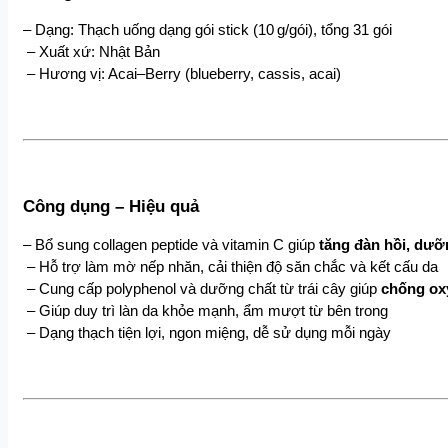
– Dạng: Thạch uống dạng gói stick (10 g/gói), tổng 31 gói
 – Xuất xứ: Nhật Bản
 – Hương vị: Acai–Berry (blueberry, cassis, acai)
Công dụng – Hiệu quả
– Bổ sung collagen peptide và vitamin C giúp
 tăng đàn hồi, dư
 – Hỗ trợ làm mờ nếp nhăn, cải thiện độ săn chắc và kết cấu da
 – Cung cấp polyphenol và dưỡng chất từ trái cây giúp 
chống oxy
 – Giúp duy trì làn da khỏe mạnh, ẩm mượt từ bên trong
 – Dạng thạch tiện lợi, ngon miệng, dễ sử dụng mỗi ngày