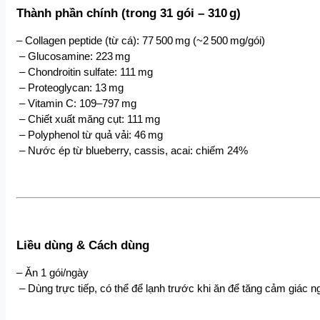
Thành phần chính (trong 31 gói – 310 g)
– Collagen peptide (từ cá): 77 500 mg (~2 500 mg/gói)
 – Glucosamine: 223 mg
 – Chondroitin sulfate: 111 mg
 – Proteoglycan: 13 mg
 – Vitamin C: 109–797 mg
 – Chiết xuất măng cụt: 111 mg
 – Polyphenol từ quả vải: 46 mg
 – Nước ép từ blueberry, cassis, acai: chiếm 24%
Liều dùng & Cách dùng
– Ăn 1 gói/ngày
 – Dùng trực tiếp, có thể để lạnh trước khi ăn để tăng cảm giác 