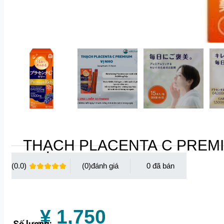
THẠCH PLACENTA C PREMI
(0.0)
(0)
0
¥ 1,750
Số lượng: