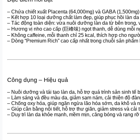
– Chứa chiết xuất Placenta (64,000mg) và GABA (1,500mg) –
– Kết hợp 10 loại dưỡng chất làm đẹp, giúp phục hồi làn da 
– Tác động toàn diện: vừa nuôi dưỡng làn da từ bên trong, v
– Hương vị nho cao cấp (巨峰味) ngọt thanh, dễ dùng mỗi n
– Không caffeine, mỗi thanh chỉ 25 kcal, thích hợp cho ngư
– Dòng “Premium Rich” cao cấp nhất trong chuỗi sản phẩm P
Công dụng – Hiệu quả
– Nuôi dưỡng và tái tạo làn da, hỗ trợ quá trình sản sinh tế 
– Làm sáng và đều màu da, giảm sạm nám, cải thiện độ đàn
– Chống oxy hóa, giúp ngăn ngừa lão hóa sớm, da khô và 
– Giúp cân bằng nội tiết, hỗ trợ thư giãn, giảm stress và cải
– Duy trì làn da khỏe mạnh, mềm mịn, căng bóng và rạng rỡ 