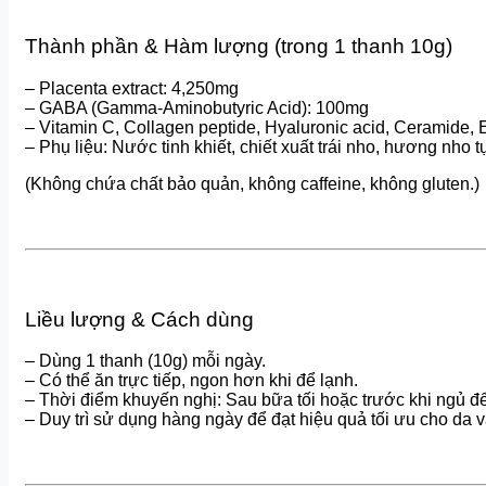
Thành phần & Hàm lượng (trong 1 thanh 10g)
– Placenta extract: 4,250mg
– GABA (Gamma-Aminobutyric Acid): 100mg
– Vitamin C, Collagen peptide, Hyaluronic acid, Ceramide
– Phụ liệu: Nước tinh khiết, chiết xuất trái nho, hương nho t
(Không chứa chất bảo quản, không caffeine, không gluten.)
Liều lượng & Cách dùng
– Dùng 1 thanh (10g) mỗi ngày.
– Có thể ăn trực tiếp, ngon hơn khi để lạnh.
– Thời điểm khuyến nghị: Sau bữa tối hoặc trước khi ngủ để 
– Duy trì sử dụng hàng ngày để đạt hiệu quả tối ưu cho da v