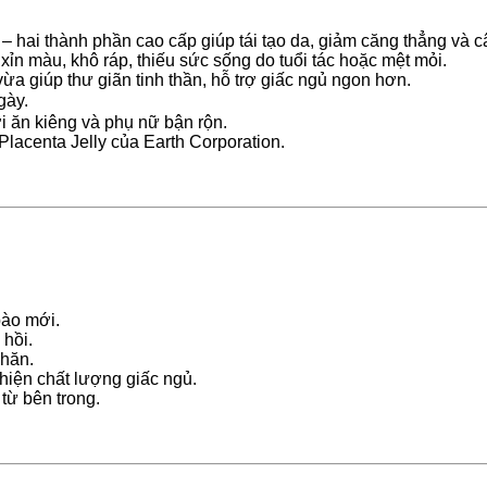
 hai thành phần cao cấp giúp tái tạo da, giảm căng thẳng và c
xỉn màu, khô ráp, thiếu sức sống do tuổi tác hoặc mệt mỏi.
ừa giúp thư giãn tinh thần, hỗ trợ giấc ngủ ngon hơn.
gày.
ời ăn kiêng và phụ nữ bận rộn.
lacenta Jelly của Earth Corporation.
bào mới.
 hồi.
nhăn.
 thiện chất lượng giấc ngủ.
từ bên trong.