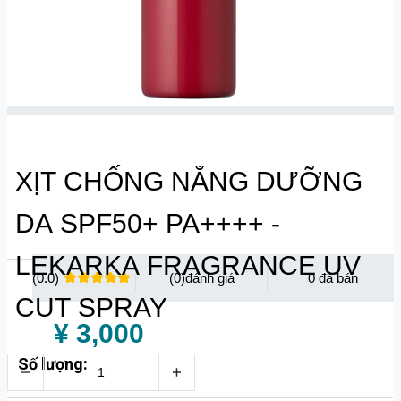
XỊT CHỐNG NẮNG DƯỠNG
DA SPF50+ PA++++ -
LEKARKA FRAGRANCE UV
(0.0)
(0)
0
CUT SPRAY
¥ 3,000
Số lượng: