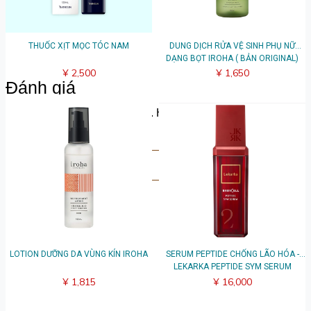
THUỐC XỊT MỌC TÓC NAM
DUNG DỊCH RỬA VỆ SINH PHỤ NỮ
DẠNG BỌT IROHA ( BẢN ORIGINAL)
¥ 2,500
¥ 1,650
Đánh giá
Hãy chia sẻ suy nghĩ của bạn. Hãy là người đầu tiên để lại
bài đánh giá.
Viết đánh giá
LOTION DƯỠNG DA VÙNG KÍN IROHA
SERUM PEPTIDE CHỐNG LÃO HÓA -
LEKARKA PEPTIDE SYM SERUM
¥ 1,815
¥ 16,000