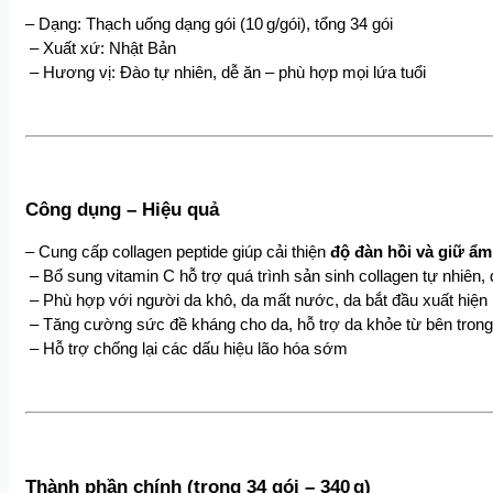
– Dạng: Thạch uống dạng gói (10 g/gói), tổng 34 gói
 – Xuất xứ: Nhật Bản
 – Hương vị: Đào tự nhiên, dễ ăn – phù hợp mọi lứa tuổi
Công dụng – Hiệu quả
– Cung cấp collagen peptide giúp cải thiện
 độ đàn hồi và giữ ẩm
 – Bổ sung vitamin C hỗ trợ quá trình sản sinh collagen tự nhiê
 – Phù hợp với người da khô, da mất nước, da bắt đầu xuất hiện
 – Tăng cường sức đề kháng cho da, hỗ trợ da khỏe từ bên trong
 – Hỗ trợ chống lại các dấu hiệu lão hóa sớm
Thành phần chính (trong 34 gói – 340 g)