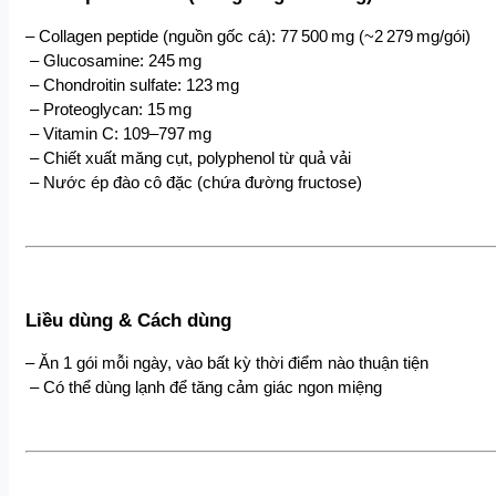
– Collagen peptide (nguồn gốc cá): 77 500 mg (~2 279 mg/gói)
 – Glucosamine: 245 mg
 – Chondroitin sulfate: 123 mg
 – Proteoglycan: 15 mg
 – Vitamin C: 109–797 mg
 – Chiết xuất măng cụt, polyphenol từ quả vải
 – Nước ép đào cô đặc (chứa đường fructose)
Liều dùng & Cách dùng
– Ăn 1 gói mỗi ngày, vào bất kỳ thời điểm nào thuận tiện
 – Có thể dùng lạnh để tăng cảm giác ngon miệng