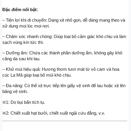
Đặc điểm nổi bật:
– Tiện lợi khi di chuyển: Dạng xịt nhỏ gọn, dễ dàng mang theo và 
sử dụng mọi lúc mọi nơi.
– Chăm sóc nhanh chóng: Giúp loại bỏ cảm giác khó chịu và làm 
sạch vùng kín tức thì.
– Dưỡng ẩm: Chứa các thành phần dưỡng ẩm, không gây khô 
căng da sau khi lau.
– Khử mùi hiệu quả: Hương thơm tươi mát từ vỏ cam và hoa 
cúc La Mã giúp loại bỏ mùi khó chịu.
– Đa năng: Có thể xịt trực tiếp lên giấy vệ sinh để lau hoặc xịt lên 
băng vệ sinh.
※1: Do bụi bẩn tích tụ.
※2: Chiết xuất hạt bưởi, chiết xuất ngải cứu đắng, v.v.