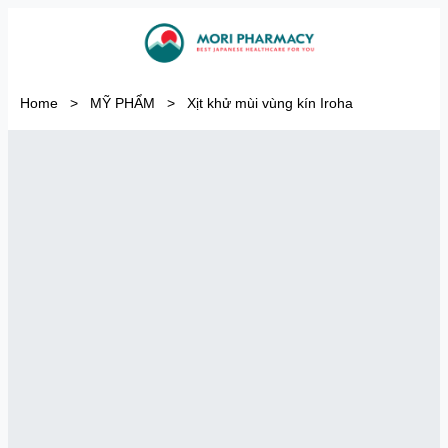
Home
>
MỸ PHẨM
>
Xịt khử mùi vùng kín Iroha