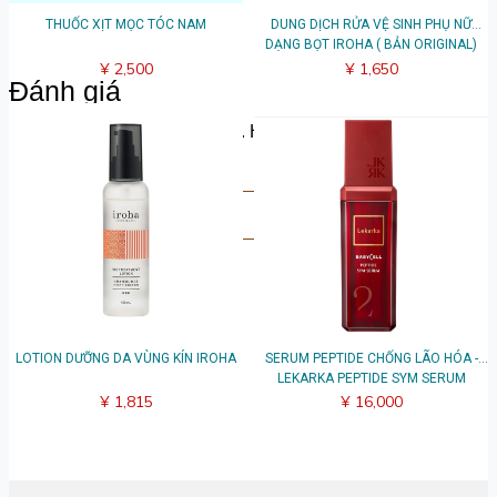
THUỐC XỊT MỌC TÓC NAM
DUNG DỊCH RỬA VỆ SINH PHỤ NỮ
DẠNG BỌT IROHA ( BẢN ORIGINAL)
¥ 2,500
¥ 1,650
Đánh giá
Hãy chia sẻ suy nghĩ của bạn. Hãy là người đầu tiên để lại
bài đánh giá.
Viết đánh giá
LOTION DƯỠNG DA VÙNG KÍN IROHA
SERUM PEPTIDE CHỐNG LÃO HÓA -
LEKARKA PEPTIDE SYM SERUM
¥ 1,815
¥ 16,000