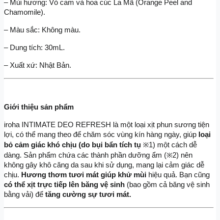
– Mùi hương: Vỏ cam và hoa cúc La Mã (Orange Peel and 
Chamomile).
– Màu sắc: Không màu.
– Dung tích: 30mL.
– Xuất xứ: Nhật Bản.
Giới thiệu sản phẩm
iroha INTIMATE DEO REFRESH là một loại xịt phun sương tiện 
lợi, có thể mang theo để chăm sóc vùng kín hàng ngày, giúp 
loại 
bỏ cảm giác khó chịu (do bụi bẩn tích tụ
 ※1) một cách dễ 
dàng. Sản phẩm chứa các thành phần dưỡng ẩm (※2) nên 
không gây khô căng da sau khi sử dụng, mang lại cảm giác dễ 
chịu.
 Hương thơm tươi mát giúp khử mùi 
hiệu quả. Bạn cũng
có thể xịt trực tiếp lên băng vệ sinh 
(bao gồm cả băng vệ sinh 
bằng vải) để 
tăng cường sự tươi mát.