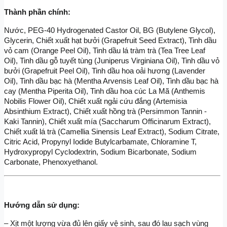
Thành phần chính:
Nước, PEG-40 Hydrogenated Castor Oil, BG (Butylene Glycol), 
Glycerin, Chiết xuất hạt bưởi (Grapefruit Seed Extract), Tinh dầu 
vỏ cam (Orange Peel Oil), Tinh dầu lá tràm trà (Tea Tree Leaf 
Oil), Tinh dầu gỗ tuyết tùng (Juniperus Virginiana Oil), Tinh dầu vỏ 
bưởi (Grapefruit Peel Oil), Tinh dầu hoa oải hương (Lavender 
Oil), Tinh dầu bạc hà (Mentha Arvensis Leaf Oil), Tinh dầu bạc hà 
cay (Mentha Piperita Oil), Tinh dầu hoa cúc La Mã (Anthemis 
Nobilis Flower Oil), Chiết xuất ngải cứu đắng (Artemisia 
Absinthium Extract), Chiết xuất hồng trà (Persimmon Tannin - 
Kaki Tannin), Chiết xuất mía (Saccharum Officinarum Extract), 
Chiết xuất lá trà (Camellia Sinensis Leaf Extract), Sodium Citrate, 
Citric Acid, Propynyl Iodide Butylcarbamate, Chloramine T, 
Hydroxypropyl Cyclodextrin, Sodium Bicarbonate, Sodium 
Carbonate, Phenoxyethanol.
Hướng dẫn sử dụng:
– Xịt một lượng vừa đủ lên giấy vệ sinh, sau đó lau sạch vùng 