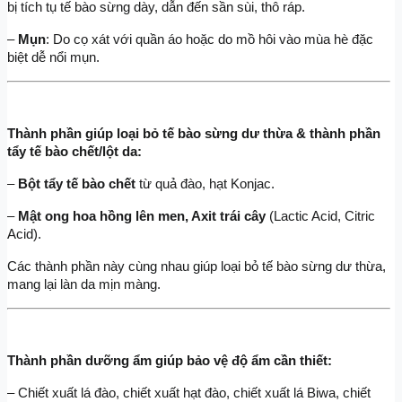
bị tích tụ tế bào sừng dày, dẫn đến sần sùi, thô ráp.
–
 Mụn
: Do cọ xát với quần áo hoặc do mồ hôi vào mùa hè đặc 
biệt dễ nổi mụn.
Thành phần giúp loại bỏ tế bào sừng dư thừa & thành phần 
tẩy tế bào chết/lột da:
– 
Bột tẩy tế bào chết 
từ quả đào, hạt Konjac.
–
 Mật ong hoa hồng lên men, Axit trái cây 
(Lactic Acid, Citric 
Acid).
Các thành phần này cùng nhau giúp loại bỏ tế bào sừng dư thừa, 
mang lại làn da mịn màng.
Thành phần dưỡng ẩm giúp bảo vệ độ ẩm cần thiết:
– Chiết xuất lá đào, chiết xuất hạt đào, chiết xuất lá Biwa, chiết 