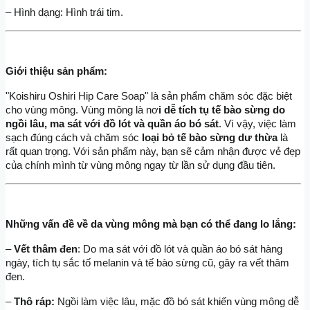
– Hình dạng: Hình trái tim.
Giới thiệu sản phẩm:
"Koishiru Oshiri Hip Care Soap" là sản phẩm chăm sóc đặc biệt 
cho vùng mông. Vùng mông là nơ
i dễ tích tụ tế bào sừng do 
ngồi lâu, ma sát với đồ lót và quần áo bó sát
. Vì vậy, việc làm 
sạch đúng cách và chăm sóc 
loại bỏ tế bào sừng dư thừa
 là 
rất quan trọng. Với sản phẩm này, bạn sẽ cảm nhận được vẻ đẹp 
của chính mình từ vùng mông ngay từ lần sử dụng đầu tiên.
Những vấn đề về da vùng mông mà bạn có thể đang lo lắng:
–
 Vết thâm đen
: Do ma sát với đồ lót và quần áo bó sát hàng 
ngày, tích tụ sắc tố melanin và tế bào sừng cũ, gây ra vết thâm 
đen.
– 
Thô ráp: 
Ngồi làm việc lâu, mặc đồ bó sát khiến vùng mông dễ 