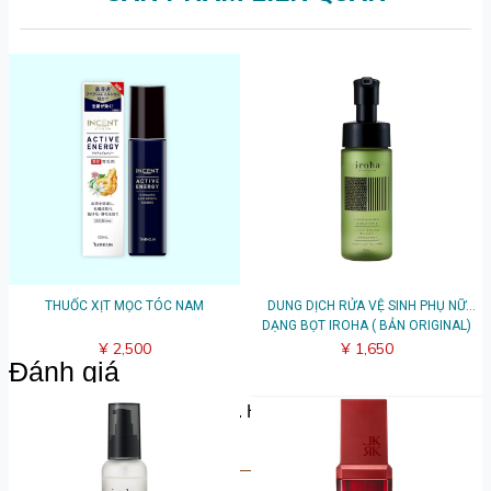
THUỐC XỊT MỌC TÓC NAM
DUNG DỊCH RỬA VỆ SINH PHỤ NỮ
DẠNG BỌT IROHA ( BẢN ORIGINAL)
¥ 2,500
¥ 1,650
Đánh giá
Hãy chia sẻ suy nghĩ của bạn. Hãy là người đầu tiên để lại
bài đánh giá.