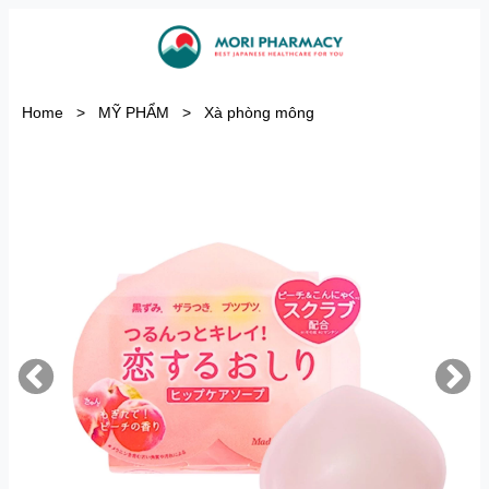
Home
>
MỸ PHẨM
>
Xà phòng mông