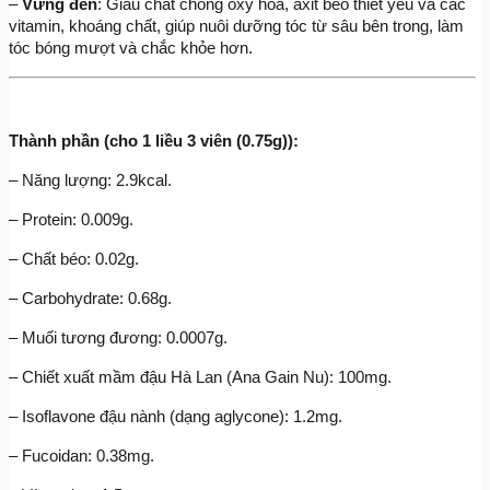
– 
Vừng đen
: Giàu chất chống oxy hóa, axit béo thiết yếu và các 
vitamin, khoáng chất, giúp nuôi dưỡng tóc từ sâu bên trong, làm 
tóc bóng mượt và chắc khỏe hơn.
Thành phần (cho 1 liều 3 viên (0.75g)):
– Năng lượng: 2.9kcal.
– Protein: 0.009g.
– Chất béo: 0.02g.
– Carbohydrate: 0.68g.
– Muối tương đương: 0.0007g.
– Chiết xuất mầm đậu Hà Lan (Ana Gain Nu): 100mg.
– Isoflavone đậu nành (dạng aglycone): 1.2mg.
– Fucoidan: 0.38mg.