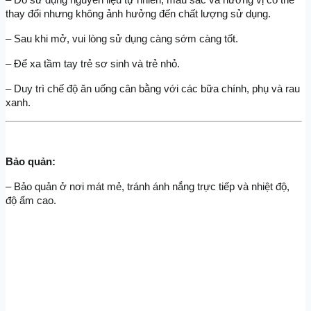
– Do sử dụng nguyên liệu tự nhiên, màu sắc và hương vị có thể 
thay đổi nhưng không ảnh hưởng đến chất lượng sử dụng.
– Sau khi mở, vui lòng sử dụng càng sớm càng tốt.
– Để xa tầm tay trẻ sơ sinh và trẻ nhỏ.
– Duy trì chế độ ăn uống cân bằng với các bữa chính, phụ và rau 
xanh.
Bảo quản:
– Bảo quản ở nơi mát mẻ, tránh ánh nắng trực tiếp và nhiệt độ, 
độ ẩm cao.