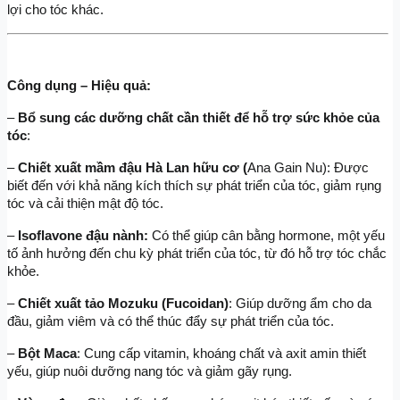
lợi cho tóc khác.
Công dụng – Hiệu quả:
–
 Bổ sung các dưỡng chất cần thiết để hỗ trợ sức khỏe của 
tóc
:
–
 Chiết xuất mầm đậu Hà Lan hữu cơ (
Ana Gain Nu): Được 
biết đến với khả năng kích thích sự phát triển của tóc, giảm rụng 
tóc và cải thiện mật độ tóc.
–
 Isoflavone đậu nành:
 Có thể giúp cân bằng hormone, một yếu 
tố ảnh hưởng đến chu kỳ phát triển của tóc, từ đó hỗ trợ tóc chắc 
khỏe.
–
 Chiết xuất tảo Mozuku (Fucoidan)
: Giúp dưỡng ẩm cho da 
đầu, giảm viêm và có thể thúc đẩy sự phát triển của tóc.
–
 Bột Maca
: Cung cấp vitamin, khoáng chất và axit amin thiết 
yếu, giúp nuôi dưỡng nang tóc và giảm gãy rụng.