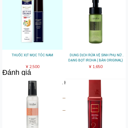
THUỐC XỊT MỌC TÓC NAM
DUNG DỊCH RỬA VỆ SINH PHỤ NỮ
DẠNG BỌT IROHA ( BẢN ORIGINAL)
¥ 2,500
¥ 1,650
Đánh giá
Hãy chia sẻ suy nghĩ của bạn. Hãy là người đầu tiên để lại
bài đánh giá.
Viết đánh giá