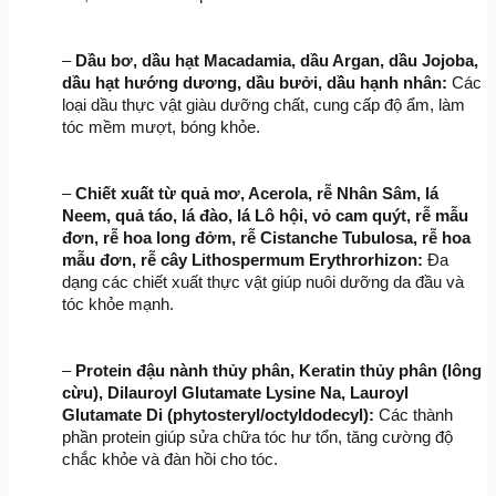
– 
Dầu bơ, dầu hạt Macadamia, dầu Argan, dầu Jojoba, 
dầu hạt hướng dương, dầu bưởi, dầu hạnh nhân:
 Các 
loại dầu thực vật giàu dưỡng chất, cung cấp độ ẩm, làm 
tóc mềm mượt, bóng khỏe.
– 
Chiết xuất từ quả mơ, Acerola, rễ Nhân Sâm, lá 
Neem, quả táo, lá đào, lá Lô hội, vỏ cam quýt, rễ mẫu 
đơn, rễ hoa long đởm, rễ Cistanche Tubulosa, rễ hoa 
mẫu đơn, rễ cây Lithospermum Erythrorhizon:
 Đa 
dạng các chiết xuất thực vật giúp nuôi dưỡng da đầu và 
tóc khỏe mạnh.
– 
Protein đậu nành thủy phân, Keratin thủy phân (lông 
cừu), Dilauroyl Glutamate Lysine Na, Lauroyl 
Glutamate Di (phytosteryl/octyldodecyl):
 Các thành 
phần protein giúp sửa chữa tóc hư tổn, tăng cường độ 
chắc khỏe và đàn hồi cho tóc.