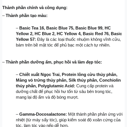
Thành phần chính và công dụng:
– 
Thành phần tạo màu:
– 
Basic Tea 16, Basic Blue 75, Basic Blue 99, HC 
Yellow 2, HC Blue 2, HC Yellow 4, Basic Red 76, Basic 
Yellow 57:
 Đây là các loại thuốc nhuộm không vĩnh cửu, 
bám trên bề mặt tóc để phủ bạc một cách tự nhiên.
– 
Thành phần dưỡng ẩm, phục hồi và làm đẹp tóc:
– 
Chiết xuất Ngọc Trai, Protein lông cừu thủy phân, 
Màng vỏ trứng thủy phân, Silk thủy phân, Conchiolin 
thủy phân, Polyglutamic Acid:
 Cung cấp protein và 
dưỡng chất để phục hồi hư tổn từ sâu bên trong tóc, 
mang lại độ ẩm và độ bóng mượt.
– 
Gamma-Docosalactone:
 Một thành phần phản ứng với 
nhiệt (từ máy sấy tóc), giúp kiểm soát độ xoăn cứng của 
tóc, làm tóc vào nếp dễ hơn.