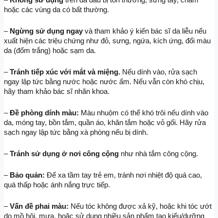
– 
Không sử dụng
 trên da đầu bị tổn thương, sưng tấy, chàm 
hoặc các vùng da có bất thường.
– 
Ngừng sử dụng ngay
 và tham khảo ý kiến bác sĩ da liễu nếu 
xuất hiện các triệu chứng như đỏ, sưng, ngứa, kích ứng, đổi màu 
da (đốm trắng) hoặc sạm da.
– 
Tránh tiếp xúc với mắt và miệng.
 Nếu dính vào, rửa sạch 
ngay lập tức bằng nước hoặc nước ấm. Nếu vẫn còn khó chịu, 
hãy tham khảo bác sĩ nhãn khoa.
– 
Đề phòng dính màu:
 Màu nhuộm có thể khó trôi nếu dính vào 
da, móng tay, bồn tắm, quần áo, khăn tắm hoặc vỏ gối. Hãy rửa 
sạch ngay lập tức bằng xà phòng nếu bị dính.
– 
Tránh sử dụng ở nơi công cộng
 như nhà tắm công cộng.
– 
Bảo quản:
 Để xa tầm tay trẻ em, tránh nơi nhiệt độ quá cao, 
quá thấp hoặc ánh nắng trực tiếp.
– 
Vấn đề phai màu:
 Nếu tóc không được xả kỹ, hoặc khi tóc ướt 
do mồ hôi, mưa, hoặc sử dụng nhiều sản phẩm tạo kiểu/dưỡng 