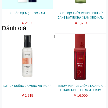
THUỐC XỊT MỌC TÓC NAM
DUNG DỊCH RỬA VỆ SINH PHỤ NỮ
DẠNG BỌT IROHA ( BẢN ORIGINAL)
¥ 2,500
¥ 1,650
Đánh giá
Hãy chia sẻ suy nghĩ của bạn. Hãy là người đầu tiên để lại
bài đánh giá.
Viết đánh giá
LOTION DƯỠNG DA VÙNG KÍN IROHA
SERUM PEPTIDE CHỐNG LÃO HÓA -
LEKARKA PEPTIDE SYM SERUM
¥ 1,815
¥ 16,000