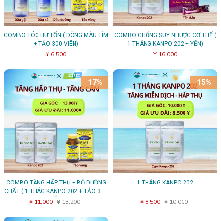
COMBO TÓC HƯ TỔN ( DÒNG MÀU TÍM
COMBO CHỐNG SUY NHƯỢC CƠ THỂ (
+ TẢO 300 VIÊN)
1 THÁNG KANPO 202 + YẾN)
¥ 6,500
¥ 16,000
17%
15%
COMBO TĂNG HẤP THỤ + BỔ DƯỠNG
1 THÁNG KANPO 202
CHẤT ( 1 THÁG KANPO 202 + TẢO 300
VIÊN)
¥ 11,000
¥ 13,200
¥ 8,500
¥ 10,000