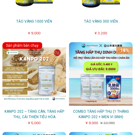
TẢO VÀNG 1000 VIÊN
TẢO VÀNG 300 VIÊN
¥ 9,000
¥ 3,200
Sản phẩm bán chạy
18%
KANPO 202 – TĂNG CÂN, TĂNG HẤP
COMBO TĂNG HẤP THỤ (1 THÁNG
THỤ, CẢI THIỆN TIÊU HÓA
KANPO 202 + MEN VI SINH)
¥ 5,000
¥ 9,000
¥ 10,980