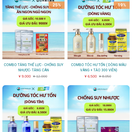
25%
19%
COMBO TĂNG THỂ LỰC - CHỐNG SUY
COMBO TÓC HƯ TỔN ( DÒNG MÀU
NHƯỢC- TĂNG CÂN
VÀNG + TẢO 300 VIÊN)
¥ 9,000
¥ 12,000
¥ 6,500
¥ 8,050