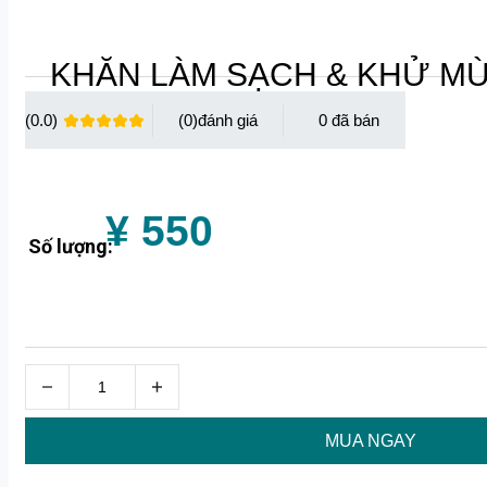
KHĂN LÀM SẠCH & KHỬ MÙ
(0.0)
(0)
0
¥ 550
Số lượng:
MUA NGAY