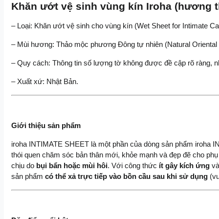
Khăn ướt vệ sinh vùng kín Iroha (hương 
– Loại: Khăn ướt vệ sinh cho vùng kín (Wet Sheet for Intimate Ca
– Mùi hương: Thảo mộc phương Đông tự nhiên (Natural Oriental 
– Quy cách: Thông tin số lượng tờ không được đề cập rõ ràng, nh
– Xuất xứ: Nhật Bản.
Giới thiệu sản phẩm
iroha INTIMATE SHEET là một phần của dòng sản phẩm iroha INT
thói quen chăm sóc bản thân mới, khỏe mạnh và đẹp đẽ cho phụ n
chịu do 
bụi bẩn hoặc mùi hôi
. Với công thức
 ít gây kích ứng
 v
sản phẩm
 có thể xả trực tiếp vào bồn cầu sau khi sử dụng 
(v