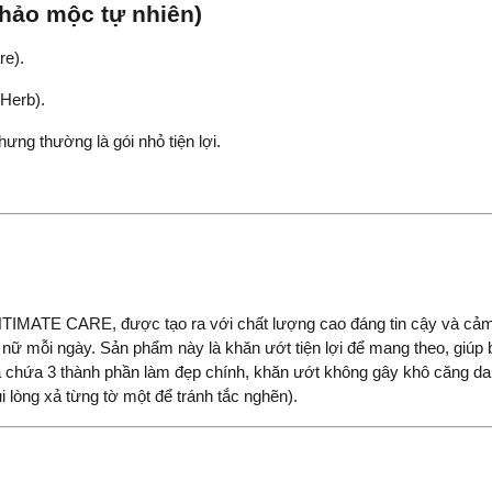
thảo mộc tự nhiên)
re).
Herb).
ưng thường là gói nhỏ tiện lợi.
IMATE CARE, được tạo ra với chất lượng cao đáng tin cậy và cảm 
ữ mỗi ngày. Sản phẩm này là khăn ướt tiện lợi để mang theo, giúp b
à chứa 3 thành phần làm đẹp chính, khăn ướt không gây khô căng da 
ui lòng xả từng tờ một để tránh tắc nghẽn).