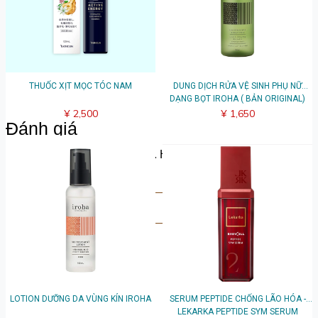
THUỐC XỊT MỌC TÓC NAM
DUNG DỊCH RỬA VỆ SINH PHỤ NỮ
DẠNG BỌT IROHA ( BẢN ORIGINAL)
¥ 2,500
¥ 1,650
Đánh giá
Hãy chia sẻ suy nghĩ của bạn. Hãy là người đầu tiên để lại
bài đánh giá.
Viết đánh giá
LOTION DƯỠNG DA VÙNG KÍN IROHA
SERUM PEPTIDE CHỐNG LÃO HÓA -
LEKARKA PEPTIDE SYM SERUM