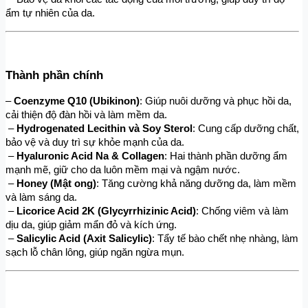
ẩm tự nhiên của da.
Thành phần chính
– 
Coenzyme Q10 (Ubikinon)
: Giúp nuôi dưỡng và phục hồi da, 
cải thiện độ đàn hồi và làm mềm da.
 – 
Hydrogenated Lecithin và Soy Sterol
: Cung cấp dưỡng chất, 
bảo vệ và duy trì sự khỏe mạnh của da.
 – 
Hyaluronic Acid Na & Collagen
: Hai thành phần dưỡng ẩm 
mạnh mẽ, giữ cho da luôn mềm mại và ngậm nước.
 – 
Honey (Mật ong)
: Tăng cường khả năng dưỡng da, làm mềm 
và làm sáng da.
 – 
Licorice Acid 2K (Glycyrrhizinic Acid)
: Chống viêm và làm 
dịu da, giúp giảm mẩn đỏ và kích ứng.
 – 
Salicylic Acid (Axit Salicylic)
: Tẩy tế bào chết nhẹ nhàng, làm 
sạch lỗ chân lông, giúp ngăn ngừa mụn.