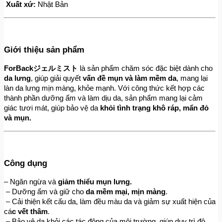
Xuất xứ:
 Nhật Bản
Giới thiệu sản phẩm
ForBackジェルミスト
 là sản phẩm chăm sóc đặc biệt dành cho 
da lưng
, giúp giải quyết 
vấn đề mụn và làm mềm da
, mang lại 
làn da lưng mịn màng, khỏe mạnh. Với công thức kết hợp các 
thành phần dưỡng ẩm và làm dịu da, sản phẩm mang lại cảm 
giác tươi mát, giúp bảo vệ da
 khỏi tình trạng khô ráp, mẩn đỏ 
và mụn.
Công dụng
– Ngăn ngừa và 
giảm thiểu mụn lưng.
 – Dưỡng ẩm và giữ cho 
da mềm mại, mịn màng
.
 – Cải thiện kết cấu da, làm đều màu da và giảm sự xuất hiện của 
cá
c vết thâm
.
 – Bảo vệ da khỏi các tác động của môi trường, giúp duy trì độ 