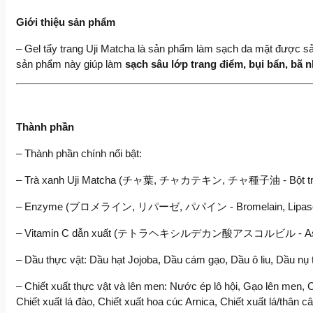
Giới thiệu sản phẩm
– Gel tẩy trang Uji Matcha là sản phẩm làm sạch da mặt được sả
sản phẩm này giúp làm 
sạch sâu lớp trang điểm, bụi bẩn, bã 
Thành phần
– Thành phần chính nổi bật:
– Trà xanh Uji Matcha (チャ葉, チャカテキン, チャ種子油 - Bột trà, Catec
– Enzyme (ブロメライン, リパーゼ, パパイン - Bromelain, Lipase, Papain):
– Vitamin C dẫn xuất (テトラヘキシルデカン酸アスコルビル - Ascorbyl T
– Dầu thực vật: Dầu hạt Jojoba, Dầu cám gạo, Dầu ô liu, Dầu 
– Chiết xuất thực vật và lên men: Nước ép lô hội, Gạo lên men, C
Chiết xuất lá đào, Chiết xuất hoa cúc Arnica, Chiết xuất lá/thân 