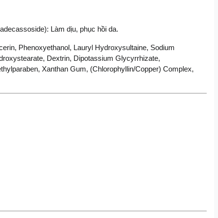
ssoside): Làm dịu, phục hồi da.
erin, Phenoxyethanol, Lauryl Hydroxysultaine, Sodium 
droxystearate, Dextrin, Dipotassium Glycyrrhizate, 
Methylparaben, Xanthan Gum, (Chlorophyllin/Copper) Complex, 