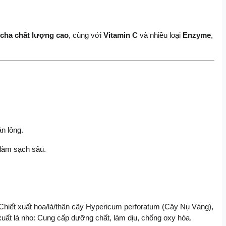
tcha chất lượng cao
, cùng với 
Vitamin C
 và nhiều loại
 Enzyme
, 
n lông.
làm sạch sâu.
, Chiết xuất hoa/lá/thân cây Hypericum perforatum (Cây Nụ Vàng), 
t xuất lá nho: Cung cấp dưỡng chất, làm dịu, chống oxy hóa.