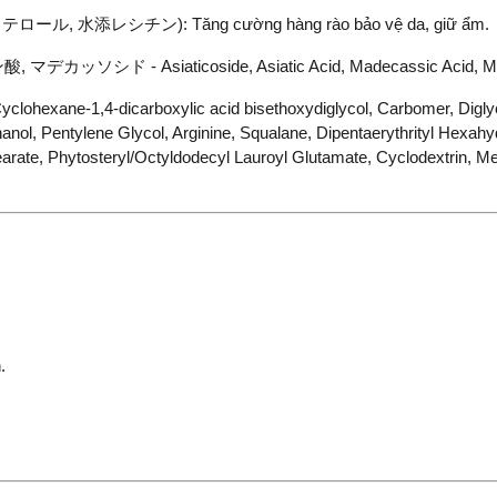
ール, 水添レシチン): Tăng cường hàng rào bảo vệ da, giữ ẩm.
ド - Asiaticoside, Asiatic Acid, Madecassic Acid, Madeca
lohexane-1,4-dicarboxylic acid bisethoxydiglycol, Carbomer, Diglyc
hanol, Pentylene Glycol, Arginine, Squalane, Dipentaerythrityl Hexahy
stearate, Phytosteryl/Octyldodecyl Lauroyl Glutamate, Cyclodextrin, 
.