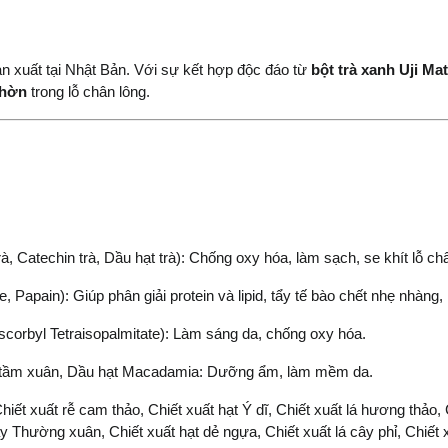
n xuất tại Nhật Bản. Với sự kết hợp độc đáo từ 
bột trà xanh Uji Ma
nhờn
 trong lỗ chân lông.
hin trà, Dầu hạt trà): Chống oxy hóa, làm sạch, se khít lỗ châ
 Giúp phân giải protein và lipid, tẩy tế bào chết nhẹ nhàng, 
etraisopalmitate): Làm sáng da, chống oxy hóa.
nụ tầm xuân, Dầu hạt Macadamia: Dưỡng ẩm, làm mềm da.
hiết xuất rễ cam thảo, Chiết xuất hạt Ý dĩ, Chiết xuất lá hương thảo
cây Thường xuân, Chiết xuất hạt dẻ ngựa, Chiết xuất lá cây phỉ, Chiế