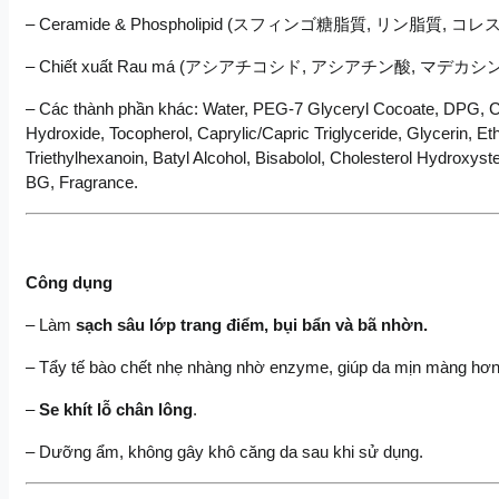
– Ceramide & Phospholipid (スフィンゴ糖脂質, リン脂質, コレステロ
– Chiết xuất Rau má (アシアチコシド, アシアチン酸, マデカシン酸, マデカッソシ
– Các thành phần khác: Water, PEG-7 Glyceryl Cocoate, DPG, Cyc
Hydroxide, Tocopherol, Caprylic/Capric Triglyceride, Glycerin, Et
Triethylhexanoin, Batyl Alcohol, Bisabolol, Cholesterol Hydroxy
BG, Fragrance.
Công dụng
– Làm
 sạch sâu lớp trang điểm, bụi bẩn và bã nhờn.
– Tẩy tế bào chết nhẹ nhàng nhờ enzyme, giúp da mịn màng hơn
–
 Se khít lỗ chân lông
.
– Dưỡng ẩm, không gây khô căng da sau khi sử dụng.