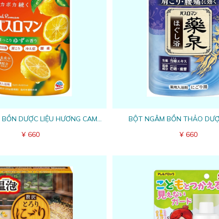
 BỒN DƯỢC LIỆU HƯƠNG CAM
BỘT NGÂM BỒN THẢO DƯỢ
CHANH - 600G
¥ 660
¥ 660