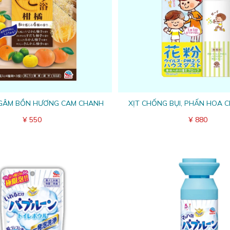
NGÂM BỒN HƯƠNG CAM CHANH
XỊT CHỐNG BỤI, PHẤN HOA 
¥ 550
¥ 880