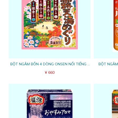
BỘT NGÂM BỒN 4 DÒNG ONSEN NỔI TIẾNG -
BỘT NGÂM
15 GÓI
¥ 660