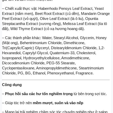
– Chiết xuất thực vật: Haberrhodo Pensys Leaf Extract, Yeast 
Extract (nấm men), Beet Root Extract (củ dền), Mandarin Orange 
Peel Extract (vỏ quýt), Olive Leaf Extract (lá ô liu), Opuntia 
Streptacantha Extract (xương rồng), Melissa Leaf Extract (tía tô 
đất), Wild Thyme Extract (cỏ xạ hương hoang dã).
– Các thành phần khác: Water, Stearyl Alcohol, Glycerin, Honey 
(Mật ong), Behentrimonium Chloride, Dimethicone, 
Tri(Caprylic/Capric) Glyceryl, Distearyldimonium Chloride, 1,2-
Hexanediol, Caprylyl Glycol, Quaternium-33, Cholesterol, 
Isopropanol, Hydroxyethylcellulose, Amodimethicone, 
Dicocodimonium Chloride, PEG-55 Stearate, 
Cyclopentasiloxane, Aminopropyldimethicone, Steartrimonium 
Chloride, PG, BG, Ethanol, Phenoxyethanol, Fragrance.
Công dụng
–
 Phục hồi sâu các hư tổn nghiêm trọng
 từ bên trong sợi tóc.
– Giúp tóc trở nên 
mềm mượt, suôn và vào nếp
– Mang lại trải nghiệm chăm sóc tóc chuyên nghiệp như ở salon 