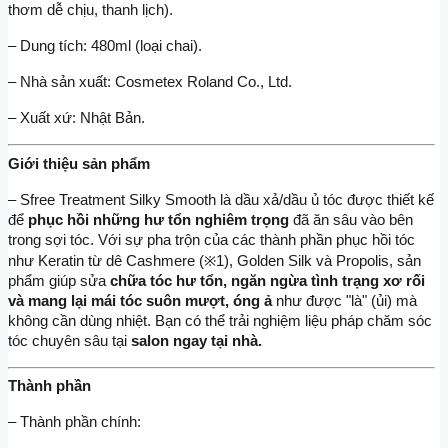
thơm dễ chịu, thanh lịch).
– Dung tích: 480ml (loại chai).
– Nhà sản xuất: Cosmetex Roland Co., Ltd.
– Xuất xứ: Nhật Bản.
Giới thiệu sản phẩm
– Sfree Treatment Silky Smooth là dầu xả/dầu ủ tóc được thiết kế 
để 
phục hồi những hư tổn nghiêm trọng
 đã ăn sâu vào bên 
trong sợi tóc. Với sự pha trộn của các thành phần phục hồi tóc 
như Keratin từ dê Cashmere (※1), Golden Silk và Propolis, sản 
phẩm giúp sửa 
chữa tóc hư tổn, ngăn ngừa tình trạng xơ rối 
và mang lại mái tóc suôn mượt, óng ả 
như được "là" (ủi) mà 
không cần dùng nhiệt. Bạn có thể trải nghiệm liệu pháp chăm sóc 
tóc chuyên sâu tại
 salon ngay tại nhà.
Thành phần
– Thành phần chính: