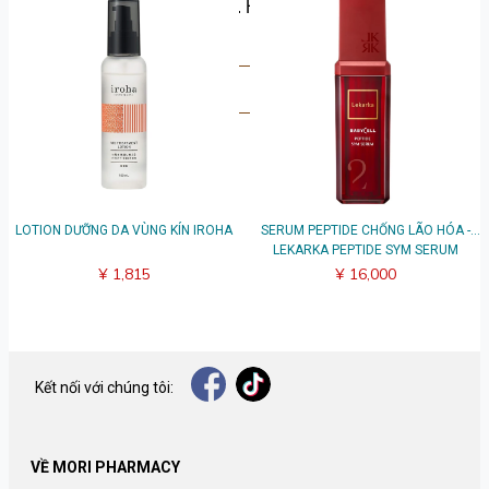
Hãy chia sẻ suy nghĩ của bạn. Hãy là người đầu tiên để lại
bài đánh giá.
Viết đánh giá
LOTION DƯỠNG DA VÙNG KÍN IROHA
SERUM PEPTIDE CHỐNG LÃO HÓA -
LEKARKA PEPTIDE SYM SERUM
¥ 1,815
¥ 16,000
Kết nối với chúng tôi:
VỀ MORI PHARMACY