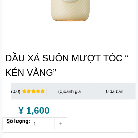
DẦU XẢ SUÔN MƯỢT TÓC “
KÉN VÀNG”
(0.0)
(0)
0
¥ 1,600
Số lượng: