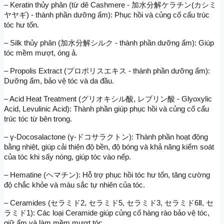
– Keratin thủy phân (từ dê Cashmere - 加水分解ケラチン(カシミ
ヤヤギ) - thành phần dưỡng ẩm): Phục hồi và củng cố cấu trúc 
tóc hư tổn.
– Silk thủy phân (加水分解シルク - thành phần dưỡng ẩm): Giúp 
tóc mềm mượt, óng ả.
– Propolis Extract (プロポリスエキス - thành phần dưỡng ẩm): 
Dưỡng ẩm, bảo vệ tóc và da đầu.
– Acid Heat Treatment (グリオキシル酸, レブリン酸 - Glyoxylic 
Acid, Levulinic Acid): Thành phần giúp phục hồi và củng cố cấu 
trúc tóc từ bên trong.
– γ-Docosalactone (γ-ドコサラクトン): Thành phần hoạt động 
bằng nhiệt, giúp cải thiện độ bền, độ bóng và khả năng kiểm soát 
của tóc khi sấy nóng, giúp tóc vào nếp.
– Hematine (ヘマチン): Hỗ trợ phục hồi tóc hư tổn, tăng cường 
độ chắc khỏe và màu sắc tự nhiên của tóc.
– Ceramides (セラミド2, セラミド5, セラミド3, セラミド6Ⅱ, セ
ラミド1): Các loại Ceramide giúp củng cố hàng rào bảo vệ tóc, 
giữ ẩm và làm mềm mượt tóc.