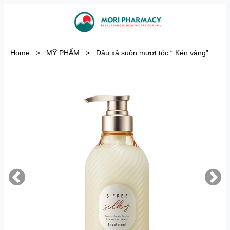
Home
>
MỸ PHẨM
>
Dầu xả suôn mượt tóc “ Kén vàng”