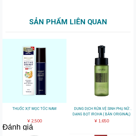
SẢN PHẨM LIÊN QUAN
THUỐC XỊT MỌC TÓC NAM
DUNG DỊCH RỬA VỆ SINH PHỤ NỮ
DẠNG BỌT IROHA ( BẢN ORIGINAL)
¥ 2,500
¥ 1,650
Đánh giá