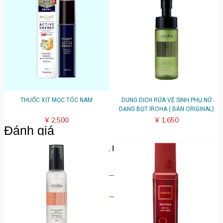
THUỐC XỊT MỌC TÓC NAM
DUNG DỊCH RỬA VỆ SINH PHỤ NỮ
DẠNG BỌT IROHA ( BẢN ORIGINAL)
¥ 2,500
¥ 1,650
Đánh giá
Hãy chia sẻ suy nghĩ của bạn. Hãy là người đầu tiên để lại
bài đánh giá.
Viết đánh giá