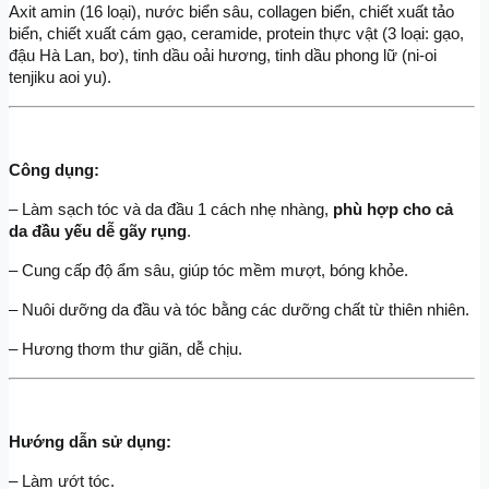
Axit amin (16 loại), nước biển sâu, collagen biển, chiết xuất tảo 
biển, chiết xuất cám gạo, ceramide, protein thực vật (3 loại: gạo, 
đậu Hà Lan, bơ), tinh dầu oải hương, tinh dầu phong lữ (ni-oi 
tenjiku aoi yu).
Công dụng:
– Làm sạch tóc và da đầu 1 cách nhẹ nhàng,
 phù hợp cho cả 
da đầu yếu dễ gãy rụng
.
– Cung cấp độ ẩm sâu, giúp tóc mềm mượt, bóng khỏe.
– Nuôi dưỡng da đầu và tóc bằng các dưỡng chất từ thiên nhiên.
– Hương thơm thư giãn, dễ chịu.
Hướng dẫn sử dụng:
– Làm ướt tóc.