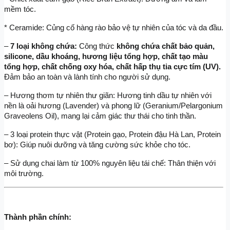
mềm tóc.
* Ceramide: Củng cố hàng rào bảo vệ tự nhiên của tóc và da đầu.
–
 7 loại không chứa:
 Công thức 
không chứa chất bảo quản, 
silicone, dầu khoáng, hương liệu tổng hợp, chất tạo màu 
tổng hợp, chất chống oxy hóa, chất hấp thụ tia cực tím (UV).
Đảm bảo an toàn và lành tính cho người sử dụng.
– Hương thơm tự nhiên thư giãn: Hương tinh dầu tự nhiên với 
nền là oải hương (Lavender) và phong lữ (Geranium/Pelargonium 
Graveolens Oil), mang lại cảm giác thư thái cho tinh thần.
– 3 loại protein thực vật (Protein gạo, Protein đậu Hà Lan, Protein 
bơ): Giúp nuôi dưỡng và tăng cường sức khỏe cho tóc.
– Sử dụng chai làm từ 100% nguyên liệu tái chế: Thân thiện với 
môi trường.
Thành phần chính: