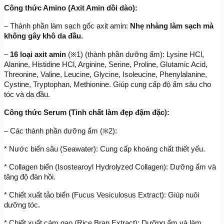
Công thức Amino (Axit Amin dồi dào):
– Thành phần làm sạch gốc axit amin: 
Nhẹ nhàng làm sạch mà 
không gây khô da đầu.
– 
16 loại axit amin
 (※1) (thành phần dưỡng ẩm): Lysine HCl, 
Alanine, Histidine HCl, Arginine, Serine, Proline, Glutamic Acid, 
Threonine, Valine, Leucine, Glycine, Isoleucine, Phenylalanine, 
Cystine, Tryptophan, Methionine. Giúp cung cấp độ ẩm sâu cho 
tóc và da đầu.
Công thức Serum (Tinh chất làm đẹp đậm đặc):
– Các thành phần dưỡng ẩm (※2):
* Nước biển sâu (Seawater): Cung cấp khoáng chất thiết yếu.
* Collagen biển (Isostearoyl Hydrolyzed Collagen): Dưỡng ẩm và 
tăng độ đàn hồi.
* Chiết xuất tảo biển (Fucus Vesiculosus Extract): Giúp nuôi 
dưỡng tóc.
* Chiết xuất cám gạo (Rice Bran Extract): Dưỡng ẩm và làm 