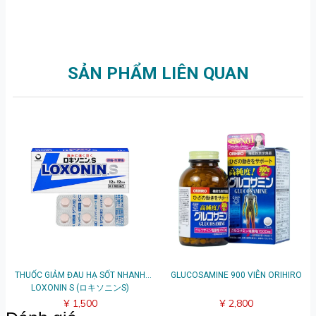
SẢN PHẨM LIÊN QUAN
THUỐC GIẢM ĐAU HẠ SỐT NHANH
GLUCOSAMINE 900 VIÊN ORIHIRO
LOXONIN S (ロキソニンS)
¥ 1,500
¥ 2,800