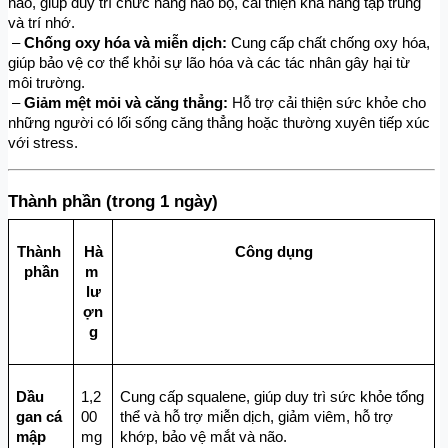
não, giúp duy trì chức năng não bộ, cải thiện khả năng tập trung 
và trí nhớ.
 – 
Chống oxy hóa và miễn dịch:
 Cung cấp chất chống oxy hóa, 
giúp bảo vệ cơ thể khỏi sự lão hóa và các tác nhân gây hại từ 
môi trường.
 – 
Giảm mệt mỏi và căng thẳng:
 Hỗ trợ cải thiện sức khỏe cho 
những người có lối sống căng thẳng hoặc thường xuyên tiếp xúc 
với stress.
Thành phần (trong 1 ngày)
Thành 
Hà
Công dụng
phần
m 
lư
ợn
g
Dầu 
1,2
Cung cấp squalene, giúp duy trì sức khỏe tổng 
gan cá 
00
thể và hỗ trợ miễn dịch, giảm viêm, hỗ trợ 
mập 
mg
khớp, bảo vệ mắt và não.