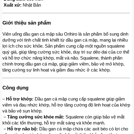
Xuất xứ:
 Nhật Bản
Giới thiệu sản phẩm
Viên uống dầu gan cá mập sâu Orihiro là sản phẩm bổ sung dinh 
dưỡng với tinh chất tinh khiết từ dầu gan cá mập, mang lại nhiều 
lợi ích cho sức khỏe. Sản phẩm cung cấp một nguồn squalene 
quý giá, giúp tăng cường sức khỏe, duy trì sự dẻo dai của cơ thể 
và hỗ trợ chức năng khớp, mắt và não. Squalene, thành phần 
chính trong dầu gan cá mập, giúp giảm viêm, bảo vệ mô khớp, 
tăng cường sự linh hoạt và giảm đau nhức ở các khớp.
Công dụng
– 
Hỗ trợ khớp:
 Dầu gan cá mập cung cấp squalene giúp giảm 
viêm và đau nhức khớp, hỗ trợ tăng cường độ linh hoạt của khớp 
và bảo vệ sụn khớp.
 – 
Tăng cường sức khỏe mắt:
 Squalene còn giúp bảo vệ mắt 
khỏi các tổn thương, hỗ trợ mắt sáng và khỏe mạnh.
 – 
Hỗ trợ não bộ:
 Dầu gan cá mập chứa các axit béo có lợi cho 