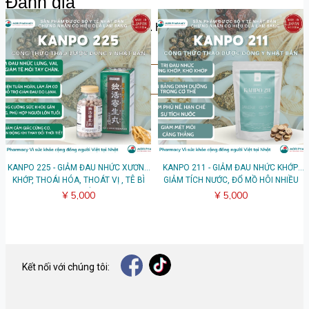
Đánh giá
Hãy chia sẻ suy nghĩ của bạn. Hãy là người đầu tiên để lại
bài đánh giá.
Viết đánh giá
KANPO 225 - GIẢM ĐAU NHỨC XƯƠNG
KANPO 211 - GIẢM ĐAU NHỨC KHỚP,
KHỚP, THOÁI HÓA, THOÁT VỊ , TÊ BÌ
GIẢM TÍCH NƯỚC, ĐỔ MỒ HÔI NHIỀU
TAY CHÂN
¥ 5,000
¥ 5,000
Kết nối với chúng tôi: