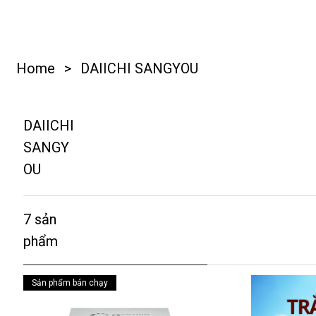
Home
>
DAIICHI SANGYOU
DAIICHI
SANGY
OU
7
Sản phẩm bán chạy