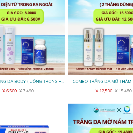
NG DA BODY ( UỐNG TRONG +
COMBO TRẮNG DA MỜ THÂM 
BÔI NGOÀI)
DƯỢC 3 + SERUM W01+ CR
¥ 6,500
¥ 7,490
¥ 12,500
¥ 15,480