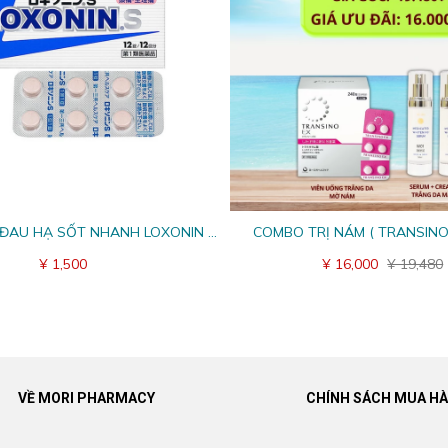
 ĐAU HẠ SỐT NHANH LOXONIN S
COMBO TRỊ NÁM ( TRANSINO
(ロキソニンS)
SERUM W01 + CREAM 
¥ 1,500
¥ 16,000
¥ 19,480
VỀ MORI PHARMACY
CHÍNH SÁCH MUA H