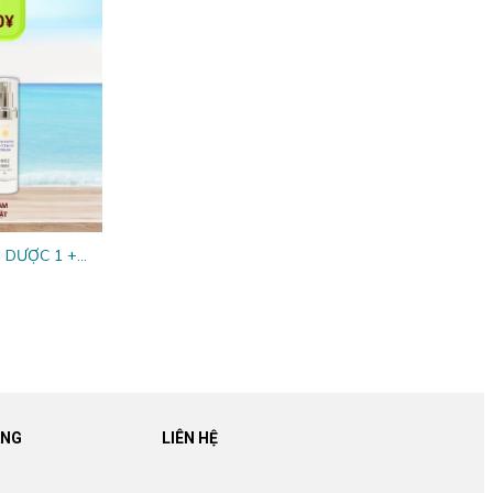
 DƯỢC 1 +
W02)
ÀNG
LIÊN HỆ