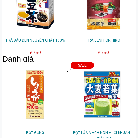
TRÀ ĐẬU ĐEN NGUYÊN CHẤT 100%
TRÀ GENPI ORIHIRO
¥ 750
¥ 750
Đánh giá
SALE
Hãy chia sẻ suy nghĩ của bạn. Hãy là người đầu tiên để lại
bài đánh giá.
Viết đánh giá
BỘT GỪNG
BỘT LÚA MẠCH NON + LỢI KHUẨN &