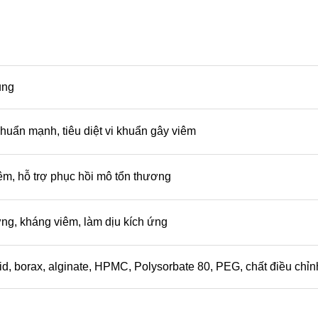
ụng
huẩn mạnh, tiêu diệt vi khuẩn gây viêm
êm, hỗ trợ phục hồi mô tổn thương
ng, kháng viêm, làm dịu kích ứng
id, borax, alginate, HPMC, Polysorbate 80, PEG, chất điều chỉ