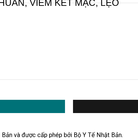
UẨN, VIÊM KẾT MẠC, LẸO
 Bản và được cấp phép bởi Bộ Y Tế Nhật Bản.