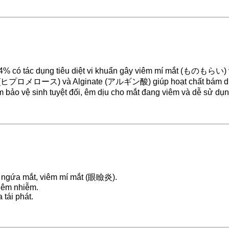
% có tác dụng tiêu diệt vi khuẩn gây viêm mí mắt (ものもらい)
C (ヒプロメロース) và Alginate (アルギン酸) giúp hoạt chất bám dính l
 vệ sinh tuyệt đối, êm dịu cho mắt đang viêm và dễ sử dụng
 ngứa mắt, viêm mí mắt (眼瞼炎).
viêm nhiễm.
 tái phát.