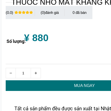
THUỐC NHỎ MẮT KHÁNG KH
(0.0)
(0)
0
¥ 880
Số lượng:
MUA NGAY
Tất cả sản phẩm đều được sản xuất tại Nhật