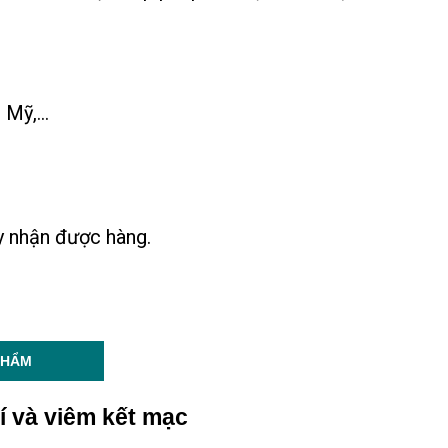
Mỹ,...
ày nhận được hàng.
PHẨM
í và viêm kết mạc