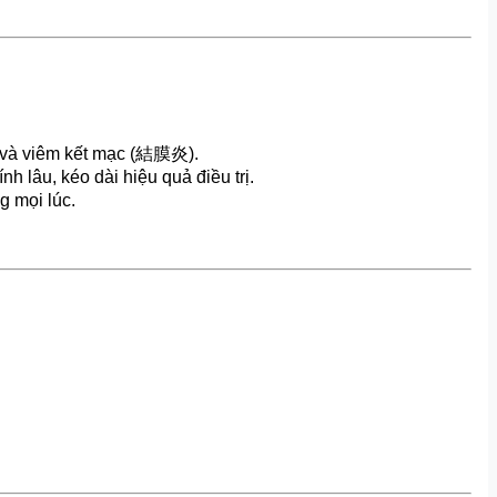
 và viêm kết mạc (結膜炎).
âu, kéo dài hiệu quả điều trị.
 mọi lúc.