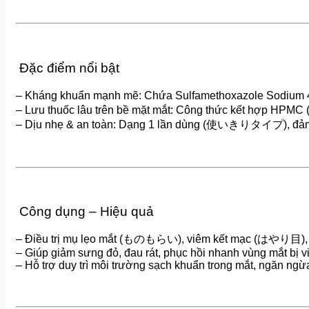
Đặc điểm nổi bật
– Kháng khuẩn mạnh mẽ: Chứa Sulfamethoxazole Sodium 4
– Lưu thuốc lâu trên bề mặt mắt: Công thức kết hợp HPM
– Dịu nhẹ & an toàn: Dạng 1 lần dùng (使いきりタイプ), đảm bảo
Công dụng – Hiệu quả
– Điều trị mụ lẹo mắt (ものもらい), viêm kết mạc (はやり目),
– Giúp giảm sưng đỏ, đau rát, phục hồi nhanh vùng mắt bị 
– Hỗ trợ duy trì môi trường sạch khuẩn trong mắt, ngăn ngừa