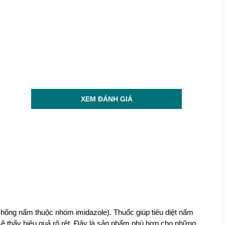
XEM ĐÁNH GIÁ
 chống nấm thuộc nhóm imidazole). Thuốc giúp tiêu diệt nấm 
ẽ thấy hiệu quả rõ rệt. Đây là sản phẩm phù hợp cho những 