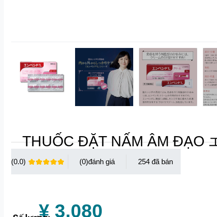
THUỐC ĐẶT NẤM ÂM ĐẠO 
(0.0)
(0)
254
¥ 3,080