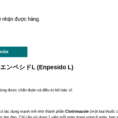
ày nhận được hàng.
PHẨM
đạo エンペシドL (Enpesido L)
ừng được chẩn đoán và điều trị bởi bác sĩ.
, có tác dụng mạnh mẽ nhờ thành phần 
Clotrimazole
 (một loại thuốc
m âm đạo. Chỉ cần sử dụng 1 viên mỗi ngày trong vòng 6 ngày, bạn s