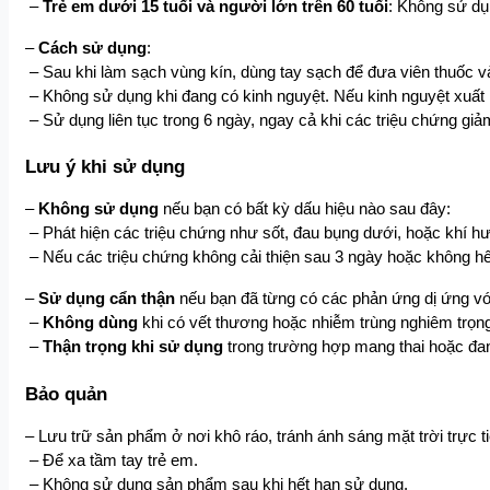
 – 
Trẻ em dưới 15 tuổi và người lớn trên 60 tuổi
: Không sử d
– 
Cách sử dụng
:
 – Sau khi làm sạch vùng kín, dùng tay sạch để đưa viên thuốc vào
 – Không sử dụng khi đang có kinh nguyệt. Nếu kinh nguyệt xuất h
 – Sử dụng liên tục trong 6 ngày, ngay cả khi các triệu chứng giả
Lưu ý khi sử dụng
– 
Không sử dụng
 nếu bạn có bất kỳ dấu hiệu nào sau đây:
 – Phát hiện các triệu chứng như sốt, đau bụng dưới, hoặc khí h
 – Nếu các triệu chứng không cải thiện sau 3 ngày hoặc không h
– 
Sử dụng cẩn thận
 nếu bạn đã từng có các phản ứng dị ứng vớ
 – 
Không dùng
 khi có vết thương hoặc nhiễm trùng nghiêm trọ
 – 
Thận trọng khi sử dụng
 trong trường hợp mang thai hoặc đa
Bảo quản
– Lưu trữ sản phẩm ở nơi khô ráo, tránh ánh sáng mặt trời trực 
 – Để xa tầm tay trẻ em.
 – Không sử dụng sản phẩm sau khi hết hạn sử dụng.