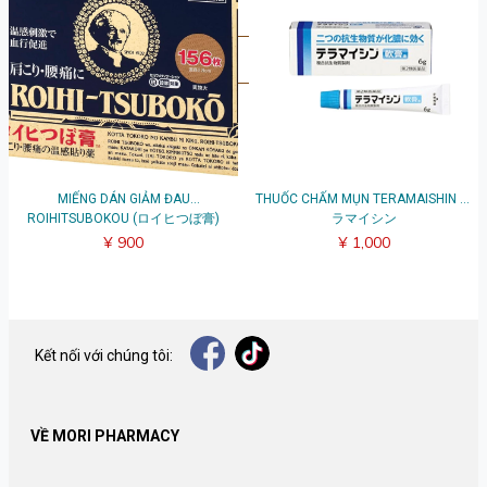
bài đánh giá.
Viết đánh giá
MIẾNG DÁN GIẢM ĐAU
THUỐC CHẤM MỤN TERAMAISHIN テ
ROIHITSUBOKOU (ロイヒつぼ膏)
ラマイシン
¥ 900
¥ 1,000
Kết nối với chúng tôi:
VỀ MORI PHARMACY