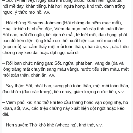
– Sốc (Phản vệ): Ngay sau khi dùng thuốc, xuất hiện ngứa da, 
nổi mề đay, khàn tiếng, hắt hơi, ngứa họng, khó thở, đánh trống 
ngực, ý thức mơ hồ, v.v.
– Hội chứng Stevens-Johnson (Hội chứng da niêm mạc mắt), 
Hoại tử biểu bì nhiễm độc, Viêm da mụn mủ cấp tính toàn thân: 
Sốt cao, mắt đỏ ngầu, tiết dịch ở mắt, lở loét môi, đau họng, phát 
ban đỏ trên diện rộng khắp cơ thể, xuất hiện các nốt mụn nhỏ 
(mụn mủ) ra, cảm thấy mệt mỏi toàn thân, chán ăn, v.v., các triệu 
chứng này kéo dài hoặc đột ngột xấu đi.
– Rối loạn chức năng gan: Sốt, ngứa, phát ban, vàng da (da và 
lòng trắng mắt chuyển sang màu vàng), nước tiểu sẫm màu, mệt 
mỏi toàn thân, chán ăn, v.v.
– Suy thận: Sốt, phát ban, sưng phù toàn thân, mệt mỏi toàn thân, 
đau khớp (đau các khớp), tiêu chảy, giảm lượng nước tiểu, v.v.
– Viêm phổi kẽ: Khó thở khi leo cầu thang hoặc vận động nhẹ, ho 
khan, sốt, v.v., các triệu chứng này xuất hiện đột ngột hoặc kéo 
dài.
– Hen suyễn: Thở khò khè (wheezing), khó thở, v.v.