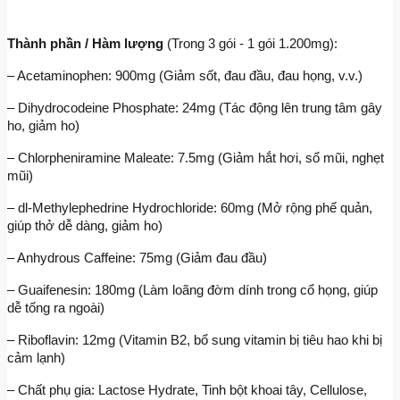
Thành phần / Hàm lượng 
(Trong 3 gói - 1 gói 1.200mg):
– Acetaminophen: 900mg (Giảm sốt, đau đầu, đau họng, v.v.)
– Dihydrocodeine Phosphate: 24mg (Tác động lên trung tâm gây 
ho, giảm ho)
– Chlorpheniramine Maleate: 7.5mg (Giảm hắt hơi, sổ mũi, nghẹt 
mũi)
– dl-Methylephedrine Hydrochloride: 60mg (Mở rộng phế quản, 
giúp thở dễ dàng, giảm ho)
– Anhydrous Caffeine: 75mg (Giảm đau đầu)
– Guaifenesin: 180mg (Làm loãng đờm dính trong cổ họng, giúp 
dễ tống ra ngoài)
– Riboflavin: 12mg (Vitamin B2, bổ sung vitamin bị tiêu hao khi bị 
cảm lạnh)
– Chất phụ gia: Lactose Hydrate, Tinh bột khoai tây, Cellulose, 