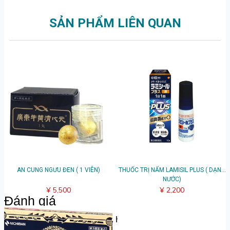
SẢN PHẨM LIÊN QUAN
AN CUNG NGƯU ĐEN ( 1 VIÊN)
THUỐC TRỊ NẤM LAMISIL PLUS ( DẠNG
NƯỚC)
¥ 5,500
¥ 2,200
Đánh giá
Hãy chia sẻ suy nghĩ của bạn. Hãy là người đầu tiên để lại