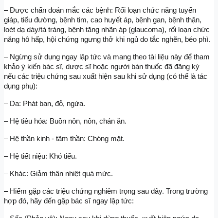
– Được chẩn đoán mắc các bệnh: Rối loạn chức năng tuyến 
giáp, tiểu đường, bệnh tim, cao huyết áp, bệnh gan, bệnh thận, 
loét dạ dày/tá tràng, bệnh tăng nhãn áp (glaucoma), rối loạn chức 
năng hô hấp, hội chứng ngưng thở khi ngủ do tắc nghẽn, béo phì.
– Ngừng sử dụng ngay lập tức và mang theo tài liệu này để tham 
khảo ý kiến bác sĩ, dược sĩ hoặc người bán thuốc đã đăng ký 
nếu các triệu chứng sau xuất hiện sau khi sử dụng (có thể là tác 
dụng phụ):
– Da: Phát ban, đỏ, ngứa.
– Hệ tiêu hóa: Buồn nôn, nôn, chán ăn.
– Hệ thần kinh - tâm thần: Chóng mặt.
– Hệ tiết niệu: Khó tiểu.
– Khác: Giảm thân nhiệt quá mức.
– Hiếm gặp các triệu chứng nghiêm trọng sau đây. Trong trường 
hợp đó, hãy đến gặp bác sĩ ngay lập tức: