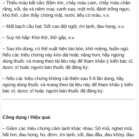
– Thiếu máu bất sản: Bầm tím, chảy máu cam, chảy máu chân 
răng, sốt, da và niêm mạc xanh xao, mệt mỏi, đánh trống ngực, 
khó thở, cảm thấy chóng mặt, nước tiểu có máu, v.v.
– Mất bạch cầu hạt: Sốt cao đột ngột, ớn lạnh, đau họng, v.v.
– Suy hô hấp: Khó thở, thở gấp, v.v.
– Sau khi dùng, có thể xuất hiện táo bón, khô miệng, buồn ngủ. 
Nếu các triệu chứng này kéo dài hoặc nặng hơn, hãy ngừng 
dùng thuốc và mang theo tài liệu này để tham khảo ý kiến bác sĩ, 
dược sĩ hoặc người bán thuốc đã đăng ký.
– Nếu các triệu chứng không cải thiện sau 5-6 lần dùng, hãy 
ngừng dùng thuốc và mang theo tài liệu này để tham khảo ý kiến 
bác sĩ, dược sĩ hoặc người bán thuốc đã đăng ký.
Công dụng / Hiệu quả:
– Giảm các triệu chứng cảm lạnh khác nhau: Sổ mũi, nghẹt mũi, 
hắt hơi, đau họng, ho, đờm, ớn lạnh, sốt, đau đầu, đau khớp, đau 