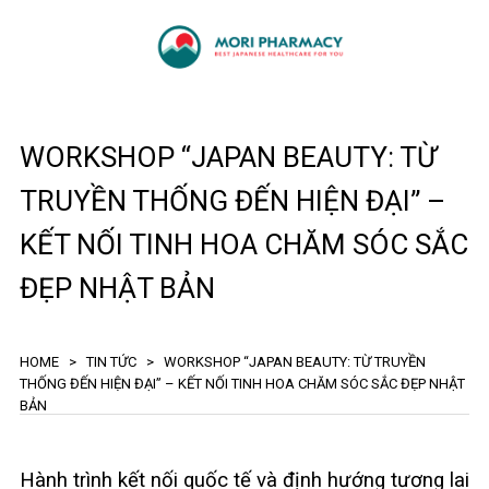
WORKSHOP “JAPAN BEAUTY: TỪ
TRUYỀN THỐNG ĐẾN HIỆN ĐẠI” –
KẾT NỐI TINH HOA CHĂM SÓC SẮC
ĐẸP NHẬT BẢN
HOME
>
TIN TỨC
>
WORKSHOP “JAPAN BEAUTY: TỪ TRUYỀN
THỐNG ĐẾN HIỆN ĐẠI” – KẾT NỐI TINH HOA CHĂM SÓC SẮC ĐẸP NHẬT
BẢN
Hành trình kết nối quốc tế và định hướng tương lai